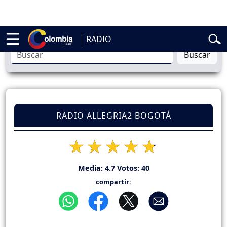
lardo de la Espriella
Vuelta a Colombia
Jorge Alfredo Vargas
Gustav
RADIO
Buscar
RADIO ALLEGRIA2 BOGOTÁ
Media:
4.7
Votos:
40
compartir: