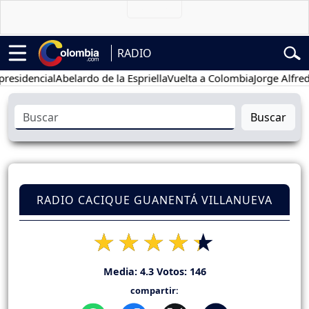
RADIO
encial
Abelardo de la Espriella
Vuelta a Colombia
Jorge Alfredo Var
Buscar
RADIO CACIQUE GUANENTÁ VILLANUEVA
Media:
4.3
Votos:
146
compartir: