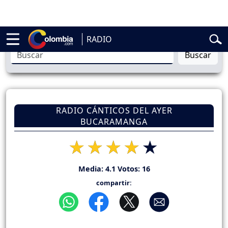
ncial
Abelardo de la Espriella
Liga BetPlay
Spider-Man
Gustavo Pet
RADIO
Buscar
RADIO CÁNTICOS DEL AYER
BUCARAMANGA
Media:
4.1
Votos:
16
compartir: