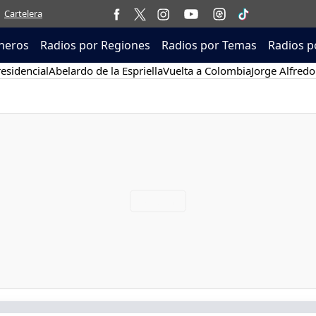
Cartelera
neros
Radios por Regiones
Radios por Temas
Radios p
esidencial
Abelardo de la Espriella
Vuelta a Colombia
Jorge Alfredo