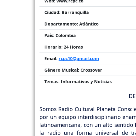
Web:
www.rcpc.co
Ciudad:
Barranquilla
Departamento:
Atlántico
País:
Colombia
Horario:
24 Horas
Email:
rcpc10@gmail.com
Género Musical:
Crossover
Temas:
Informativos y Noticias
DE
Somos Radio Cultural Planeta Consci
por un equipo interdisciplinario enam
latinoamericana, con un alto sentido 
la radio una forma universal de tr