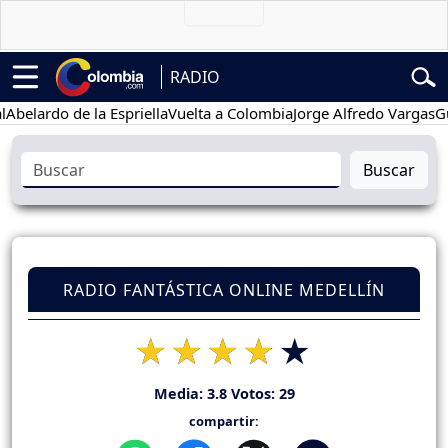
RADIO
rdo de la Espriella
Vuelta a Colombia
Jorge Alfredo Vargas
Gustavo
Buscar
RADIO FANTÁSTICA ONLINE MEDELLÍN
Media:
3.8
Votos:
29
compartir: