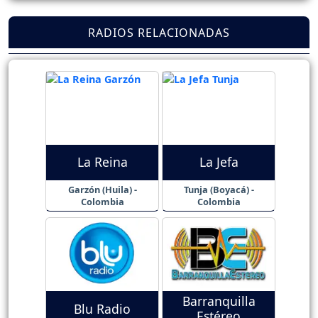
RADIOS RELACIONADAS
La Reina
La Jefa
Garzón (Huila) -
Tunja (Boyacá) -
Colombia
Colombia
Barranquilla
Blu Radio
Estéreo