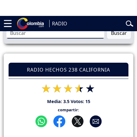
elardo de la Espriella
Vuelta a Colombia
Jorge Alfredo Vargas
Gust
RADIO
Buscar
RADIO HECHOS 238 CALIFORNIA
Media:
3.5
Votos:
15
compartir: