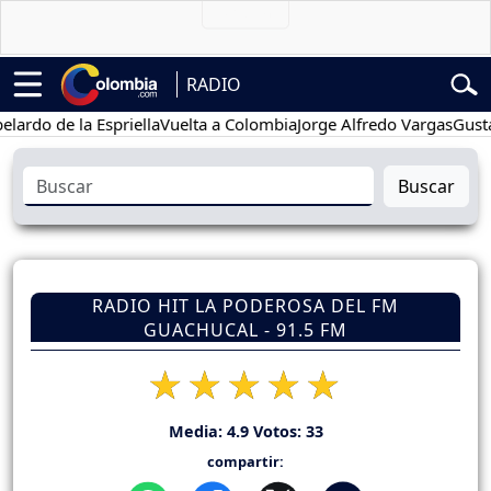
RADIO
 de la Espriella
Vuelta a Colombia
Jorge Alfredo Vargas
Gustavo P
Buscar
RADIO HIT LA PODEROSA DEL FM
GUACHUCAL - 91.5 FM
Media:
4.9
Votos:
33
compartir: