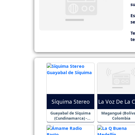
su
E
se
Te
t
Síquima Stereo
La Voz De La C
Guayabal de Síquima
Magangué (Bolíva
(Cundinamarca) -
Colombia
Colombia