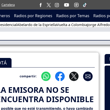
Cartelera
neros
Radios por Regiones
Radios por Temas
Radios p
esidencial
Abelardo de la Espriella
Vuelta a Colombia
Jorge Alfredo
OTÁ
compartir:
LA EMISORA NO SE
ENCUENTRA DISPONIBLE
s posible que no esté transmitiendo, o haya cambiado