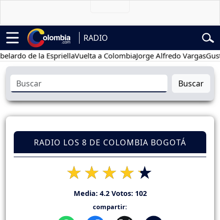
RADIO
o de la Espriella
Vuelta a Colombia
Jorge Alfredo Vargas
Gustavo P
Buscar
RADIO LOS 8 DE COLOMBIA BOGOTÁ
Media:
4.2
Votos:
102
compartir: