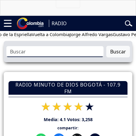
RADIO
 Espriella
Vuelta a Colombia
Jorge Alfredo Vargas
Gustavo Petro
Buscar
RADIO MINUTO DE DIOS BOGOTÁ - 107.9
FM
Media:
4.1
Votos:
3,258
compartir: