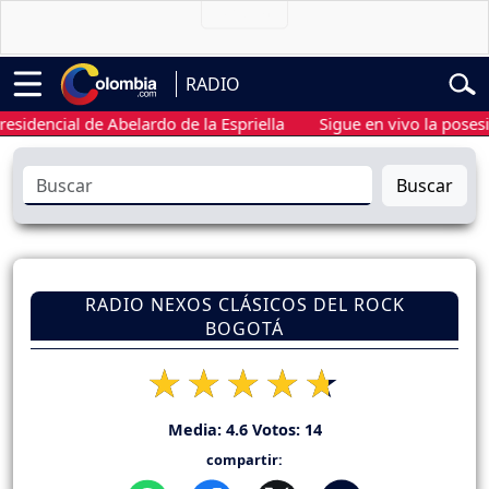
RADIO
ncial de Abelardo de la Espriella
Sigue en vivo la posesión pr
Buscar
RADIO NEXOS CLÁSICOS DEL ROCK
BOGOTÁ
Media:
4.6
Votos:
14
compartir: