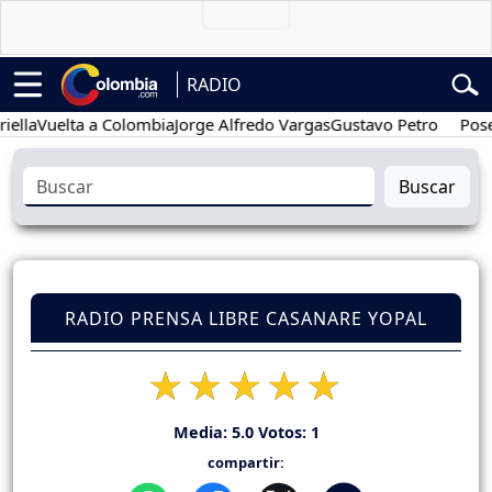
RADIO
Vuelta a Colombia
Jorge Alfredo Vargas
Gustavo Petro
Posesión 
Buscar
RADIO PRENSA LIBRE CASANARE YOPAL
Media:
5.0
Votos:
1
compartir: