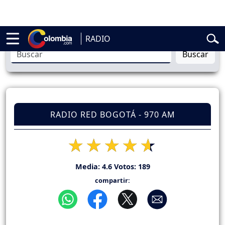
l
Abelardo de la Espriella
Vuelta a Colombia
Jorge Alfredo Vargas
Gu
RADIO
Buscar
RADIO RED BOGOTÁ - 970 AM
Media:
4.6
Votos:
189
compartir: