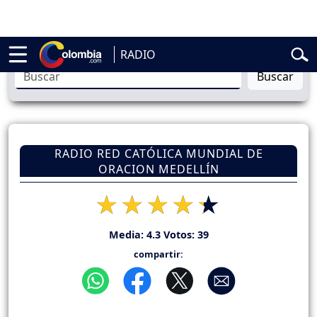
lardo de la Espriella
Vuelta a Colombia
Jorge Alfredo Vargas
Gusta
RADIO
Buscar
RADIO RED CATÓLICA MUNDIAL DE
ORACION MEDELLÍN
Media:
4.3
Votos:
39
compartir: