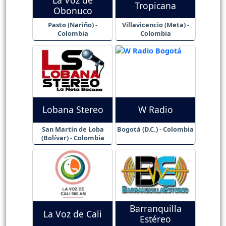
La Voz de
Tropicana
Obonuco
Pasto (Nariño) -
Villavicencio (Meta) -
Colombia
Colombia
Lobana Stereo
W Radio
San Martín de Loba
Bogotá (D.C.) - Colombia
(Bolívar) - Colombia
Barranquilla
La Voz de Cali
Estéreo