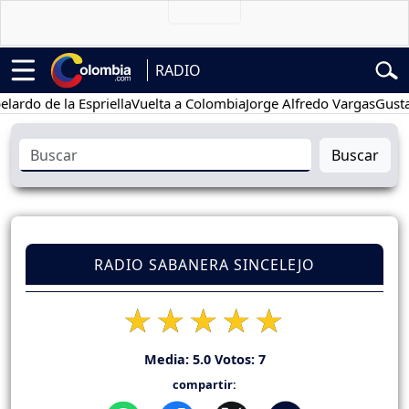
RADIO
 de la Espriella
Vuelta a Colombia
Jorge Alfredo Vargas
Gustavo Pe
Buscar
RADIO SABANERA SINCELEJO
Media:
5.0
Votos:
7
compartir: