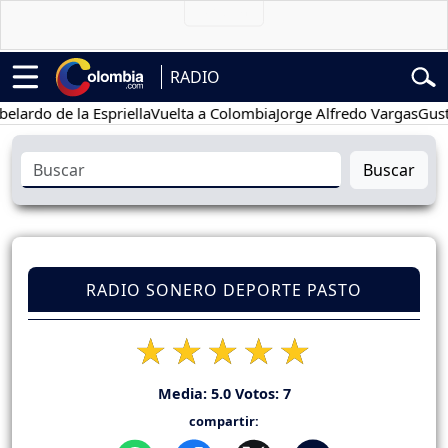
RADIO
o de la Espriella
Vuelta a Colombia
Jorge Alfredo Vargas
Gustavo P
Buscar
RADIO SONERO DEPORTE PASTO
Media:
5.0
Votos:
7
compartir: