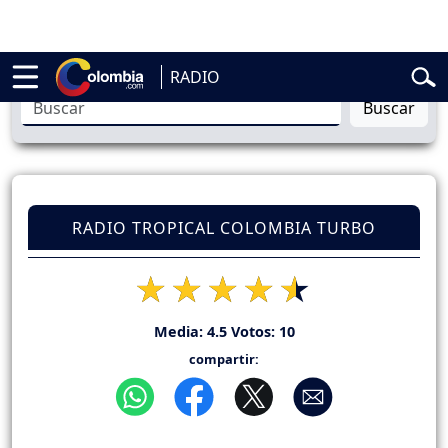
elardo de la Espriella
Vuelta a Colombia
Jorge Alfredo Vargas
Gust
RADIO
Buscar
RADIO TROPICAL COLOMBIA TURBO
Media:
4.5
Votos:
10
compartir: