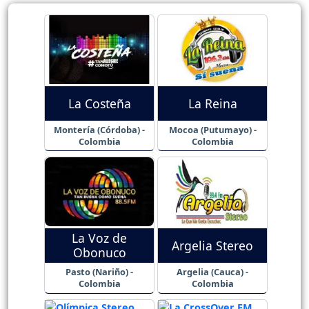
La Costeña
La Reina
Montería (Córdoba) -
Mocoa (Putumayo) -
Colombia
Colombia
La Voz de
Argelia Stereo
Obonuco
Pasto (Nariño) -
Argelia (Cauca) -
Colombia
Colombia