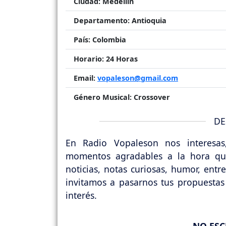
Ciudad:
Medellín
Departamento:
Antioquia
País:
Colombia
Horario:
24 Horas
Email:
vopaleson@gmail.com
Género Musical:
Crossover
DE
En Radio Vopaleson nos interesas
momentos agradables a la hora que
noticias, notas curiosas, humor, entrev
invitamos a pasarnos tus propuestas
interés.