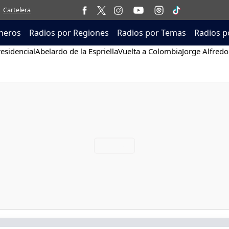
Cartelera
neros
Radios por Regiones
Radios por Temas
Radios p
esidencial
Abelardo de la Espriella
Vuelta a Colombia
Jorge Alfredo