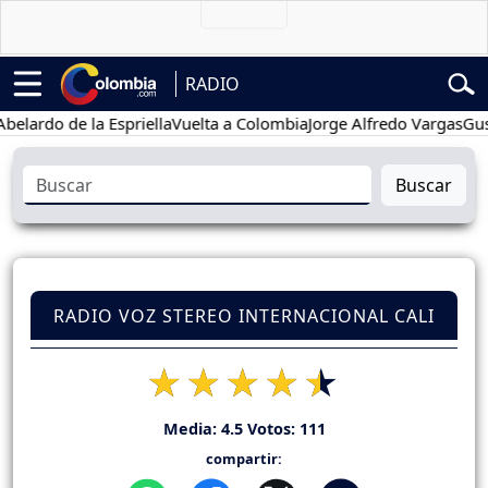
RADIO
rdo de la Espriella
Vuelta a Colombia
Jorge Alfredo Vargas
Gustavo
Buscar
RADIO VOZ STEREO INTERNACIONAL CALI
Media:
4.5
Votos:
111
compartir: