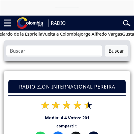
RADIO
de la Espriella
Vuelta a Colombia
Jorge Alfredo Vargas
Gustavo Pe
Buscar
RADIO ZION INTERNACIONAL PEREIRA
Media:
4.4
Votos:
201
compartir: