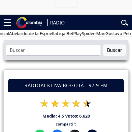
RADIO
Abelardo de la Espriella
Liga BetPlay
Spider-Man
Gustavo Petro
P
Buscar
RADIOACKTIVA BOGOTÁ - 97.9 FM
Media:
4.5
Votos:
6,628
compartir: