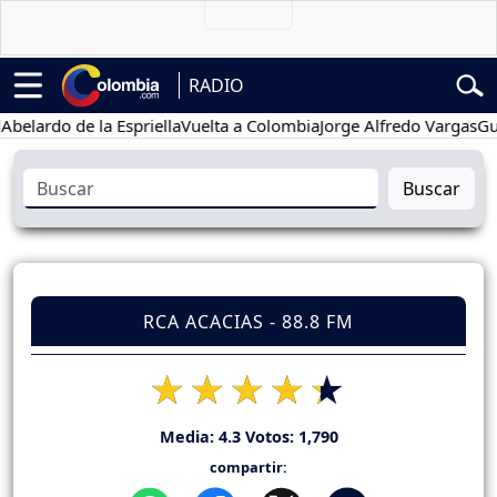
RADIO
rdo de la Espriella
Vuelta a Colombia
Jorge Alfredo Vargas
Gustav
Buscar
RCA ACACIAS - 88.8 FM
Media:
4.3
Votos:
1,790
compartir: