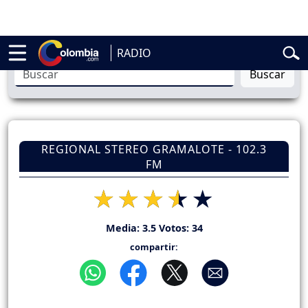
belardo de la Espriella
Vuelta a Colombia
Jorge Alfredo Vargas
Gus
RADIO
Buscar
REGIONAL STEREO GRAMALOTE - 102.3
FM
Media:
3.5
Votos:
34
compartir: