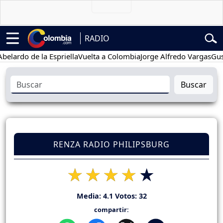
RADIO
do de la Espriella
Vuelta a Colombia
Jorge Alfredo Vargas
Gustavo 
Buscar
RENZA RADIO PHILIPSBURG
Media:
4.1
Votos:
32
compartir: