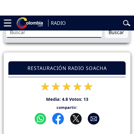
belardo de la Espriella
Vuelta a Colombia
Jorge Alfredo Vargas
Gust
RADIO
Buscar
RESTAURACIÓN RADIO SOACHA
Media:
4.8
Votos:
13
compartir: