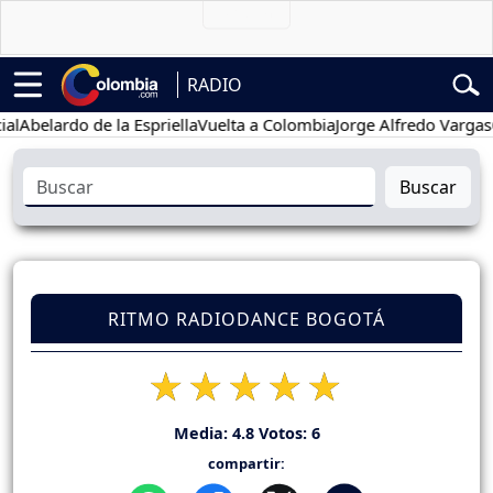
RADIO
lardo de la Espriella
Vuelta a Colombia
Jorge Alfredo Vargas
Gusta
Buscar
RITMO RADIODANCE BOGOTÁ
Media:
4.8
Votos:
6
compartir: