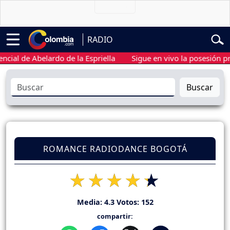
RADIO
 de Abelardo de la Espriella
Sigue en vivo la posesión preside
Buscar
ROMANCE RADIODANCE BOGOTÁ
Media:
4.3
Votos:
152
compartir: