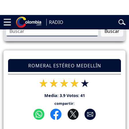
belardo de la Espriella
Vuelta a Colombia
Jorge Alfredo Vargas
Gus
RADIO
Buscar
ROMERAL ESTÉREO MEDELLÍN
Media:
3.9
Votos:
41
compartir: