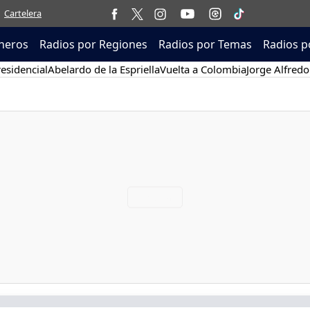
Cartelera
neros
Radios por Regiones
Radios por Temas
Radios p
esidencial
Abelardo de la Espriella
Vuelta a Colombia
Jorge Alfredo