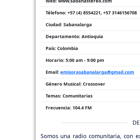
Web:
www.sabanastereo.com
Télefono:
+57 (4) 8554221, +57 3146156708
Ciudad:
Sabanalarga
Departamento:
Antioquia
País:
Colombia
Horario:
5:00 am - 9:00 pm
Email:
emisorasabanalarga@gmail.com
Género Musical:
Crossover
Temas:
Comunitarias
Frecuencia:
104.4 FM
DE
Somos una radio comunitaria, con ex