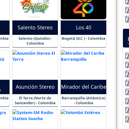
m
Salento Stereo
Los 40
ombia
Salento (Quindío) -
Bogotá (D.C.) - Colombia
Colombia
Asunción Stereo
Mirador del Caribe
e
ombia
El Tarra (Norte de
Barranquilla (Atlántico)
Santander) - Colombia
- Colombia