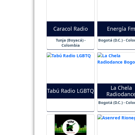
Caracol Radio
Energía F
Tunja (Boyacá) -
Bogotá (D.C.) - Col
Colombia
La Chela
Tabú Radio LGBTQ
Radiodanc
Bogotá (D.C.) - Col