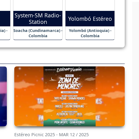
System-SM Radio-
Yolombó Estéreo
Station
a) -
Soacha (Cundinamarca) -
Yolombó (Antioquia) -
Colombia
Colombia
Estéreo Picnic 2025 - MAR 12 / 2025