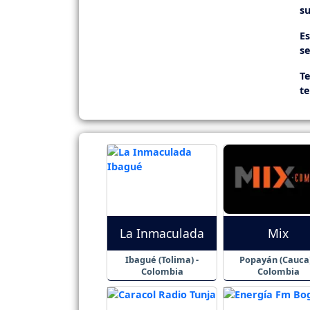
su
E
se
Te
t
La Inmaculada
Mix
Ibagué (Tolima) -
Popayán (Cauca)
Colombia
Colombia