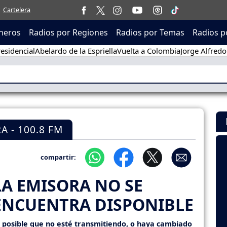
Cartelera
neros
Radios por Regiones
Radios por Temas
Radios p
esidencial
Abelardo de la Espriella
Vuelta a Colombia
Jorge Alfredo
 - 100.8 FM
compartir:
LA EMISORA NO SE
ENCUENTRA DISPONIBLE
s posible que no esté transmitiendo, o haya cambiado