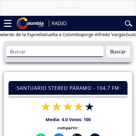
RADIO
 de la Espriella
Vuelta a Colombia
Jorge Alfredo Vargas
Gustavo P
Buscar
SANTUARIO STEREO PÁRAMO - 104.7 FM
Media:
4.0
Votos:
100
compartir: