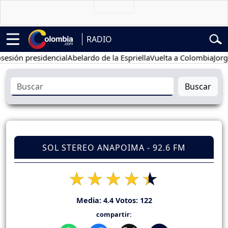
RADIO
n presidencial
Abelardo de la Espriella
Vuelta a Colombia
Jorge Alf
Buscar
SOL STEREO ANAPOIMA - 92.6 FM
Media:
4.4
Votos:
122
compartir: