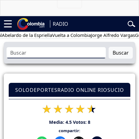
RADIO
rdo de la Espriella
Vuelta a Colombia
Jorge Alfredo Vargas
Gustavo
Buscar
SOLODEPORTESRADIO ONLINE RIOSUCIO
Media:
4.5
Votos:
8
compartir: