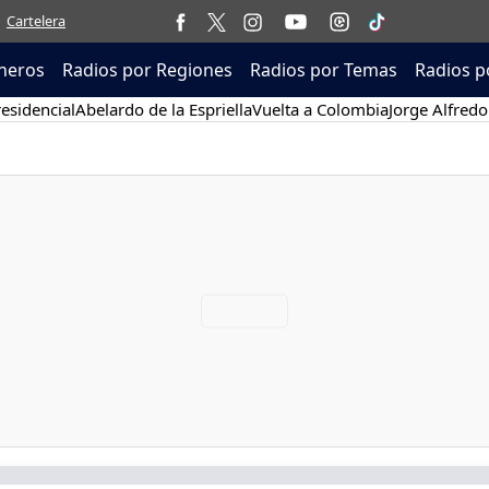
Cartelera
neros
Radios por Regiones
Radios por Temas
Radios p
esidencial
Abelardo de la Espriella
Vuelta a Colombia
Jorge Alfredo