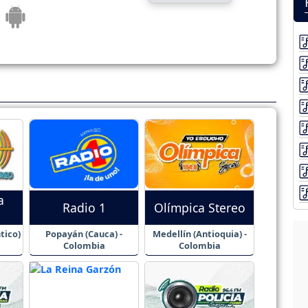
a
Radio 1
Olímpica Stereo
tico)
Popayán (Cauca) -
Medellín (Antioquia) -
Colombia
Colombia