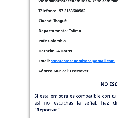
Web:
sonatastereoemisor.wixsite.com/so
Télefono:
+57 3153600582
Ciudad:
Ibagué
Departamento:
Tolima
País:
Colombia
Horario:
24 Horas
Email:
sonatastereoemisora@gmail.com
Género Musical:
Crossover
NO ESC
Si esta emisora es compatible con tu 
así no escuchas la señal, haz cl
"Reportar"
.