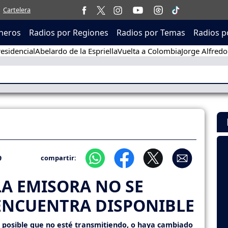
Cartelera
neros
Radios por Regiones
Radios por Temas
Radios p
esidencial
Abelardo de la Espriella
Vuelta a Colombia
Jorge Alfredo
9
compartir:
LA EMISORA NO SE
ENCUENTRA DISPONIBLE
s posible que no esté transmitiendo, o haya cambiado