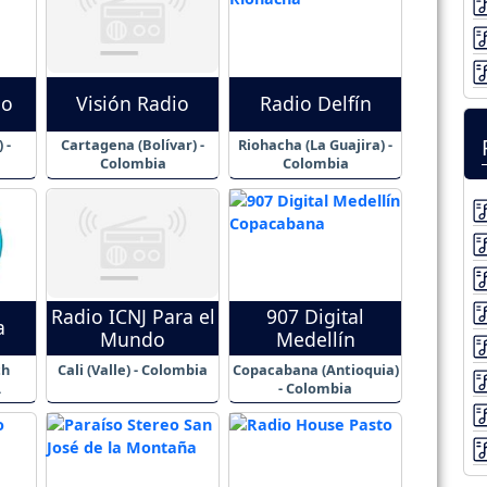
po
Visión Radio
Radio Delfín
 -
Cartagena (Bolívar) -
Riohacha (La Guajira) -
Colombia
Colombia
Radio ICNJ Para el
907 Digital
a
Mundo
Medellín
th
Cali (Valle) - Colombia
Copacabana (Antioquia)
A
- Colombia