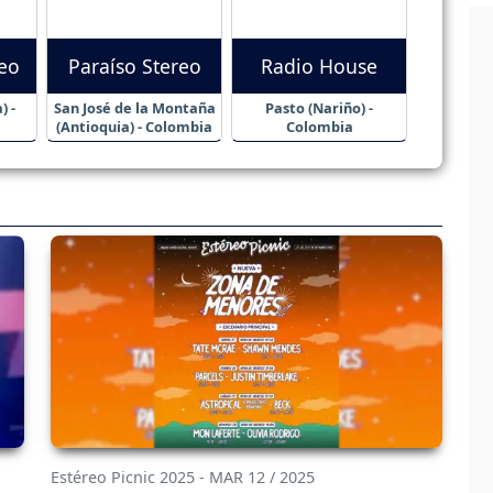
eo
Paraíso Stereo
Radio House
) -
San José de la Montaña
Pasto (Nariño) -
(Antioquia) - Colombia
Colombia
Estéreo Picnic 2025 - MAR 12 / 2025