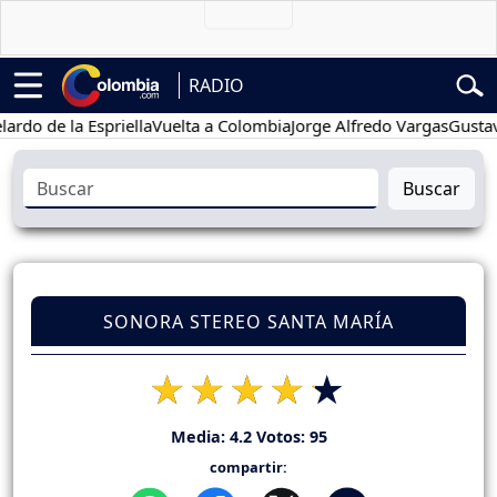
RADIO
de la Espriella
Vuelta a Colombia
Jorge Alfredo Vargas
Gustavo Pet
Buscar
SONORA STEREO SANTA MARÍA
Media:
4.2
Votos:
95
compartir: