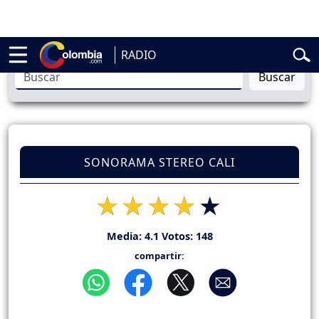
belardo de la Espriella
Vuelta a Colombia
Jorge Alfredo Vargas
Gus
RADIO
Buscar
SONORAMA STEREO CALI
Media:
4.1
Votos:
148
compartir: