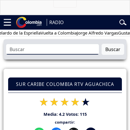
RADIO
de la Espriella
Vuelta a Colombia
Jorge Alfredo Vargas
Gustavo Pe
Buscar
SUR CARIBE COLOMBIA RTV AGUACHICA
Media:
4.2
Votos:
115
compartir: