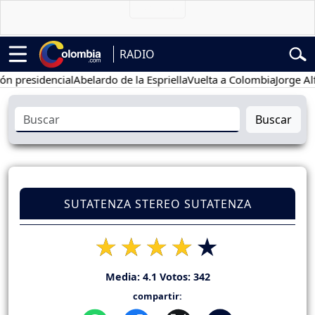
RADIO
sidencial
Abelardo de la Espriella
Vuelta a Colombia
Jorge Alfredo 
Buscar
SUTATENZA STEREO SUTATENZA
Media:
4.1
Votos:
342
compartir: