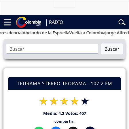
RADIO
dencial
Abelardo de la Espriella
Vuelta a Colombia
Jorge Alfredo Va
Buscar
TEURAMA STEREO TEORAMA - 107.2 FM
Media:
4.2
Votos:
407
compartir: