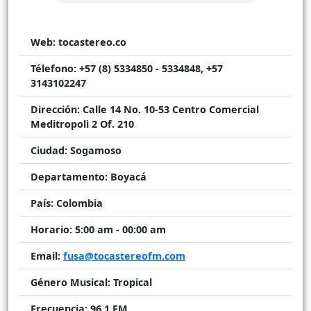
Web:
tocastereo.co
Télefono:
+57 (8) 5334850 - 5334848, +57
3143102247
Dirección:
Calle 14 No. 10-53 Centro Comercial
Meditropoli 2 Of. 210
Ciudad:
Sogamoso
Departamento:
Boyacá
País:
Colombia
Horario:
5:00 am - 00:00 am
Email:
fusa@tocastereofm.com
Género Musical:
Tropical
Frecuencia:
96.1 FM