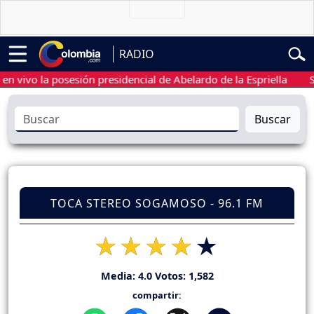
RADIO
vo la posesión presidencial de Abelardo de la Espriella
Sigue 
Buscar
TOCA STEREO SOGAMOSO - 96.1 FM
Media:
4.0
Votos:
1,582
compartir: