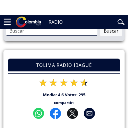
ardo de la Espriella
Vuelta a Colombia
Jorge Alfredo Vargas
Gustav
RADIO
Buscar
TOLIMA RADIO IBAGUÉ
Media:
4.6
Votos:
295
compartir: