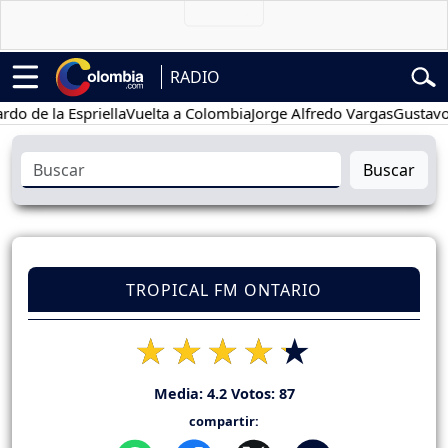
RADIO
e la Espriella
Vuelta a Colombia
Jorge Alfredo Vargas
Gustavo Pet
Buscar
TROPICAL FM ONTARIO
Media:
4.2
Votos:
87
compartir: