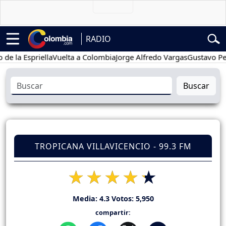
RADIO
 Espriella
Vuelta a Colombia
Jorge Alfredo Vargas
Gustavo Petro
Buscar
TROPICANA VILLAVICENCIO - 99.3 FM
Media:
4.3
Votos:
5,950
compartir: