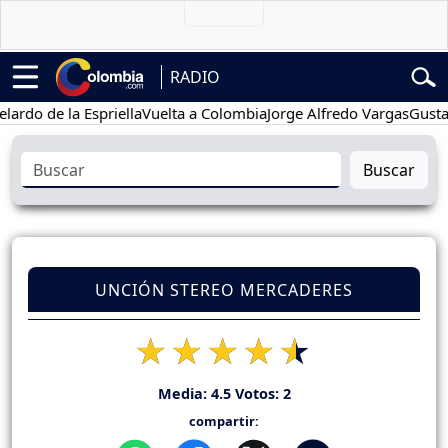
RADIO
 de la Espriella
Vuelta a Colombia
Jorge Alfredo Vargas
Gustavo Pe
Buscar
UNCIÓN STEREO MERCADERES
Media:
4.5
Votos:
2
compartir: