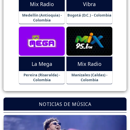
Mix Radio
Vibra
Medellín (Antioquia) -
Bogotá (D.C.) - Colombia
Colombia
La Mega
Mix Radio
Pereira (Risaralda) -
Manizales (Caldas) -
Colombia
Colombia
NOTICIAS DE MÚSICA