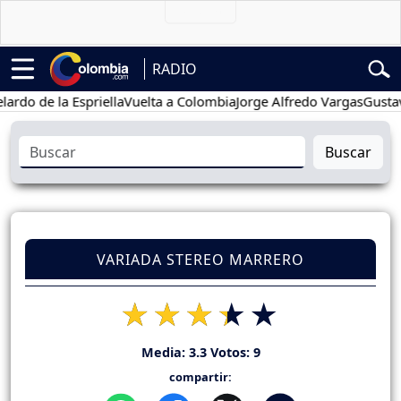
RADIO
de la Espriella
Vuelta a Colombia
Jorge Alfredo Vargas
Gustavo Pe
Buscar
VARIADA STEREO MARRERO
Media:
3.3
Votos:
9
compartir: