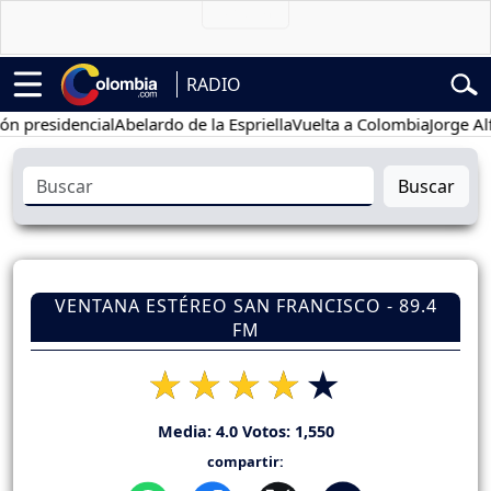
RADIO
esidencial
Abelardo de la Espriella
Vuelta a Colombia
Jorge Alfredo
Buscar
VENTANA ESTÉREO SAN FRANCISCO - 89.4
FM
Media:
4.0
Votos:
1,550
compartir: