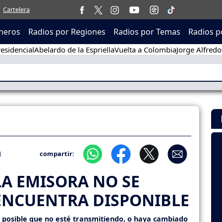
Cartelera
neros
Radios por Regiones
Radios por Temas
Radios p
esidencial
Abelardo de la Espriella
Vuelta a Colombia
Jorge Alfredo
1
compartir:
LA EMISORA NO SE
ENCUENTRA DISPONIBLE
s posible que no esté transmitiendo, o haya cambiado