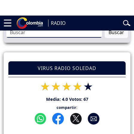
ardo de la Espriella
Vuelta a Colombia
Jorge Alfredo Vargas
Gustav
RADIO
Buscar
VIRUS RADIO SOLEDAD
Media:
4.0
Votos:
67
compartir: